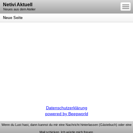
—
Netivi Aktuell
—
—
Neues aus dem Atelier
Neue Seite
Datenschutzerklärung
powered by Beepworld
Wenn du Lust hast, dann kannst du mir eine Nachricht hinterlassen (Gästebuch) oder eine
Mail schicken. Ich würde mich freuen.